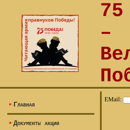
75
–
Ве
По
EMail:
Главная
Документы акции