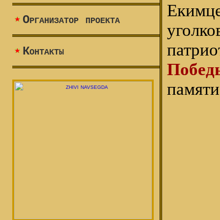
Екимце
Организатор проекта
угол
патрио
Контакты
Побед
памяти