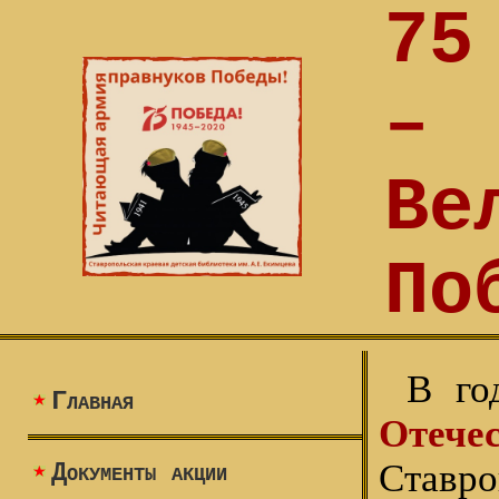
75
–
Ве
По
В го
Главная
Отеч
Ставро
Документы акции